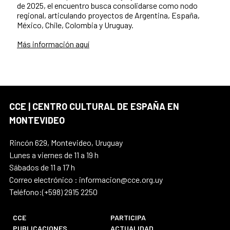
de 2025, el encuentro busca consolidarse como nodo
regional, articulando proyectos de Argentina, España,
México, Chile, Colombia y Uruguay.
Más información aquí
CCE | CENTRO CULTURAL DE ESPAÑA EN
MONTEVIDEO
Rincón 629, Montevideo, Uruguay
Lunes a viernes de 11 a 19 h
Sábados de 11 a 17 h
Correo electrónico : informacion@cce.org.uy
Teléfono:(+598) 2915 2250
CCE
PARTICIPA
PUBLICACIONES
ACTUALIDAD