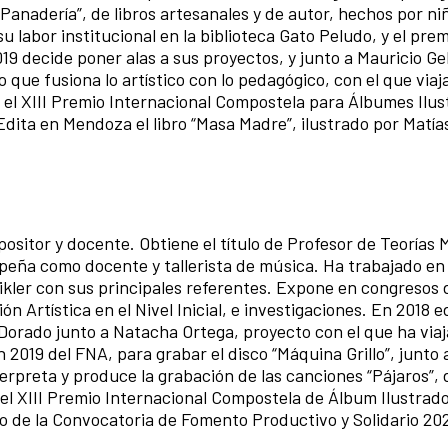
a Panadería”, de libros artesanales y de autor, hechos por ni
 labor institucional en la biblioteca Gato Peludo, y el premi
19 decide poner alas a sus proyectos, y junto a Mauricio Ge
e fusiona lo artístico con lo pedagógico, con el que viaj
el XIII Premio Internacional Compostela para Álbumes Ilus
 Edita en Mendoza el libro “Masa Madre”, ilustrado por Matía
itor y docente. Obtiene el título de Profesor de Teorías 
peña como docente y tallerista de música. Ha trabajado en 
ikler con sus principales referentes. Expone en congresos 
n Artística en el Nivel Inicial, e investigaciones. En 2018 e
 Dorado junto a Natacha Ortega, proyecto con el que ha via
 2019 del FNA, para grabar el disco “Máquina Grillo”, junto
terpreta y produce la grabación de las canciones “Pájaros”,
l XIII Premio Internacional Compostela de Álbum Ilustrado
o de la Convocatoria de Fomento Productivo y Solidario 20