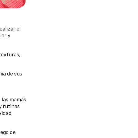
alizar el
lar y
texturas,
ñía de sus
e las mamás
y rutinas
ividad
uego de