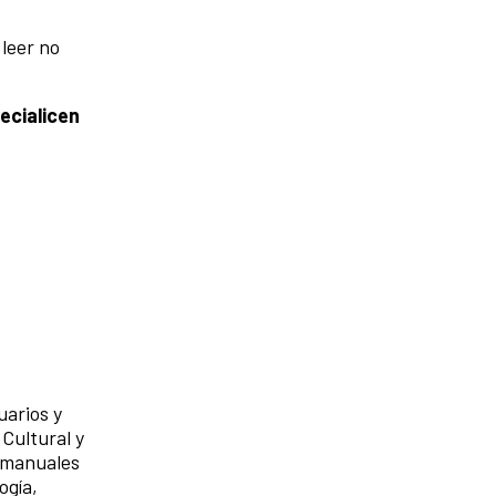
 leer no
ecialicen
uarios y
Cultural y
y manuales
ogía,