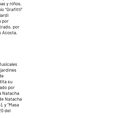
ñas y niños.
o “Grafitti”
lardi
a por
trado, por
s Acosta.
Musicales
jardines
de
dita su
jado por
 a Natacha
 de Natacha
), y “Masa
20 del