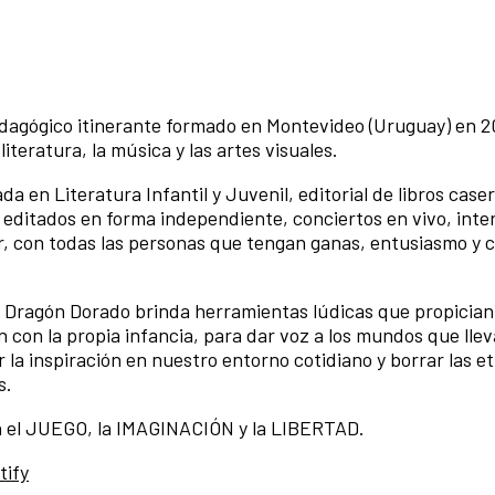
edagógico itinerante formado en Montevideo (Uruguay) en 2
teratura, la música y las artes visuales.
a en Literatura Infantil y Juvenil, editorial de libros caser
es editados en forma independiente, conciertos en vivo, int
ar, con todas las personas que tengan ganas, entusiasmo y c
, Dragón Dorado brinda herramientas lúdicas que propician
n con la propia infancia, para dar voz a los mundos que lle
r la inspiración en nuestro entorno cotidiano y borrar las e
s.
n el JUEGO, la IMAGINACIÓN y la LIBERTAD.
tify