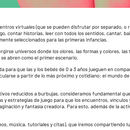
ntros virtuales (que se pueden disfrutar por separado, o re
o, contar historias, leer con todos los sentidos, cantar, bai
almente seleccionados para las primeras infancias.
girse universos donde los olores, las formas y colores, las 
, se abren como el primer escenario.
a para que las y los bebés de 0 a 3 años jueguen en compa
ularse a partir de lo más próximo y cotidiano: el mundo de
ctivos reducidos a burbujas, consideramos fundamental qu
 y estrategias de juego para que los encuentros, vínculos 
maginación y fantasía creadora. Para esto, además de la act
deos, música, tutoriales y citas), que iremos compartiendo l