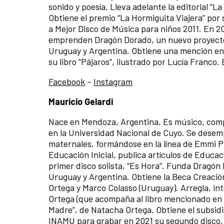
sonido y poesía. Lleva adelante la editorial “L
Obtiene el premio “La Hormiguita Viajera” por su
a Mejor Disco de Música para niños 2011. En 20
emprenden Dragón Dorado, un nuevo proyecto qu
Uruguay y Argentina. Obtiene una mención en 
su libro “Pájaros”, ilustrado por Lucía Franco.
Facebook
–
Instagram
Mauricio Gelardi
Nace en Mendoza, Argentina. Es músico, compos
en la Universidad Nacional de Cuyo. Se desem
maternales, formándose en la línea de Emmi P
Educación Inicial, publica artículos de Educació
primer disco solista, “Es Hora”. Funda Dragón
Uruguay y Argentina. Obtiene la Beca Creación
Ortega y Marco Colasso (Uruguay). Arregla, in
Ortega (que acompaña al libro mencionado en e
Madre”, de Natacha Ortega. Obtiene el subsidi
INAMU para grabar en 2021 su segundo disco.