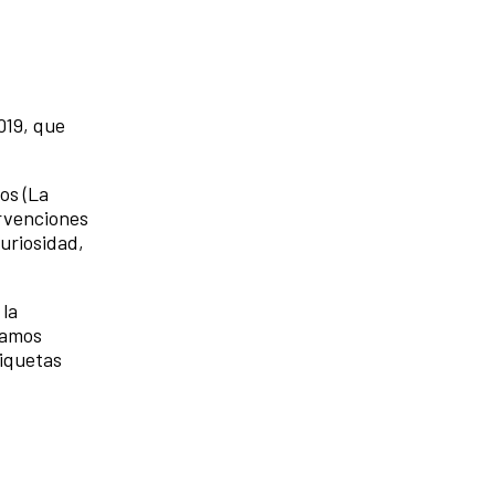
019, que
os (La
ervenciones
uriosidad,
 la
vamos
tiquetas