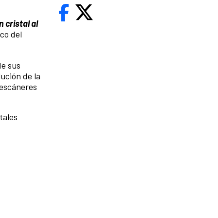
 cristal al
ico del
de sus
ución de la
s escáneres
tales