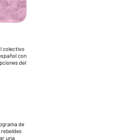
el colectivo
español con
epciones del
programa de
 rebeldes
mar una