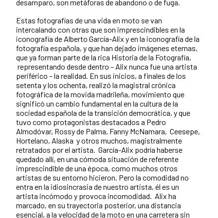
desamparo, son metáforas de abandono o de fuga.
Estas fotografías de una vida en moto se van
intercalando con otras que son imprescindibles en la
iconografía de Alberto García-Alix y en la iconografía de la
fotografía española, y que han dejado imágenes eternas,
que ya forman parte de la rica Historia de la Fotografía,
representando desde dentro – Alix nunca fue una artista
periférico – la realidad. En sus inicios, a finales de los
setenta y los ochenta, realizó la magistral crónica
fotográfica de la movida madrileña, movimiento que
significó un cambio fundamental en la cultura de la
sociedad española de la transición democrática, y que
tuvo como protagonistas destacados a Pedro
Almodóvar, Rossy de Palma, Fanny McNamara, Ceesepe,
Hortelano, Alaska y otros muchos, magistralmente
retratados por el artista. García-Alix podría haberse
quedado allí, en una cómoda situación de referente
imprescindible de una época, como muchos otros
artistas de su entorno hicieron. Pero la comodidad no
entra en la idiosincrasia de nuestro artista, él es un
artista incómodo y provoca incomodidad. Alix ha
marcado, en su trayectoria posterior, una distancia
esencial, a la velocidad de la moto en una carretera sin