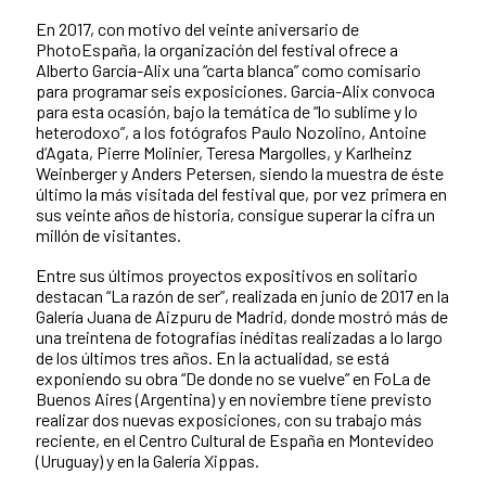
En 2017, con motivo del veinte aniversario de
PhotoEspaña, la organización del festival ofrece a
Alberto García-Alix una “carta blanca” como comisario
para programar seis exposiciones. García-Alix convoca
para esta ocasión, bajo la temática de “lo sublime y lo
heterodoxo”, a los fotógrafos Paulo Nozolino, Antoine
d’Agata, Pierre Molinier, Teresa Margolles, y Karlheinz
Weinberger y Anders Petersen, siendo la muestra de éste
último la más visitada del festival que, por vez primera en
sus veinte años de historia, consigue superar la cifra un
millón de visitantes.
Entre sus últimos proyectos expositivos en solitario
destacan “La razón de ser”, realizada en junio de 2017 en la
Galería Juana de Aizpuru de Madrid, donde mostró más de
una treintena de fotografías inéditas realizadas a lo largo
de los últimos tres años. En la actualidad, se está
exponiendo su obra “De donde no se vuelve” en FoLa de
Buenos Aires (Argentina) y en noviembre tiene previsto
realizar dos nuevas exposiciones, con su trabajo más
reciente, en el Centro Cultural de España en Montevideo
(Uruguay) y en la Galería Xippas.