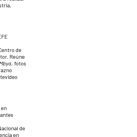
tria,
 EFE
 Centro de
utor. Reúne
 Mbya
, fotos
urazno
ntevideo
 en
vantes
Nacional de
iencia en