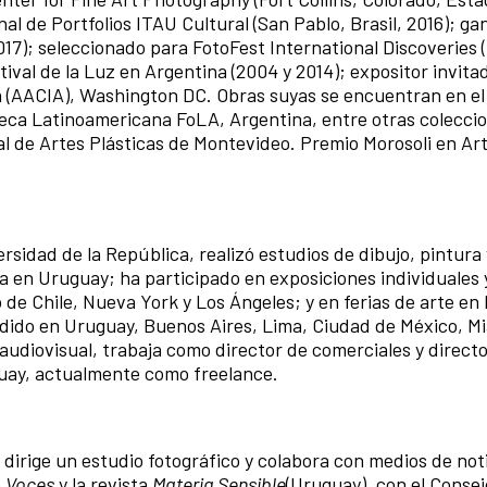
al de Portfolios ITAU Cultural (San Pablo, Brasil, 2016); ga
017); seleccionado para FotoFest International Discoveries
ival de la Luz en Argentina (2004 y 2014); expositor invita
n (AACIA), Washington DC. Obras suyas se encuentran en 
teca Latinoamericana FoLA, Argentina, entre otras colecci
l de Artes Plásticas de Montevideo. Premio Morosoli en Ar
versidad de la República, realizó estudios de dibujo, pintura 
a en Uruguay; ha participado en exposiciones individuales 
de Chile, Nueva York y Los Ángeles; y en ferias de arte en
dido en Uruguay, Buenos Aires, Lima, Ciudad de México, M
audiovisual, trabaja como director de comerciales y direct
uay, actualmente como freelance.
e dirige un estudio fotográfico y colabora con medios de not
o
Voces
y la revista
Materia Sensible
(Uruguay), con el Consej