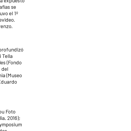
 Ha expuesto
afías se
vo el 1º
evideo.
renzo.
 profundizó
 Tella
les (Fondo
 del
nia (Museo
 Eduardo
ou Foto
ia, 2016);
 Symposium
ados