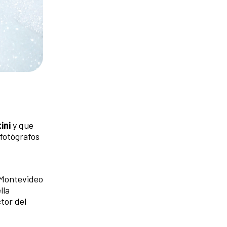
ini
y que
 fotógrafos
e Montevideo
lla
tor del