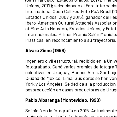
Unidos, 2017); seleccionado al Foro Internacion
International Open Call FestFoto PoA Brasil (2
Estados Unidos, 2007 y 2015); ganador del Fest
Ibero-American Cultural Attachés Associatio
of Fine Arts Houston, Estados Unidos, y Foto
internacionales. Primer Premio Salón Municipa
Plásticas, en reconocimiento a su trayectoria.
Álvaro Zinno (1958)
Ingeniero civil estructural, recibido en la Uni
fotograbado. Ganó varios premios de fotografí
colectivas en Uruguay, Buenos Aires, Santiago 
Ciudad de México, Lima. Sus obras se han ven
York y Los Ángeles. Se dedica a la producción 
posproducción en casas productoras de Urug
Pablo Albarenga (Montevideo, 1990)
Se inició en la fotografía en 2015. Actualment
regionales:
La Diaria
,
La República
, semanari