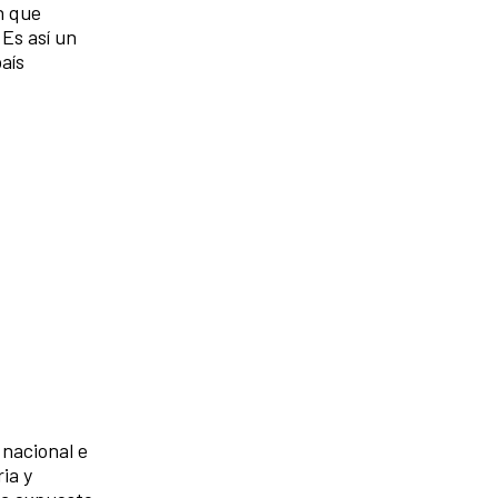
n que
Es así un
aís
 nacional e
ia y