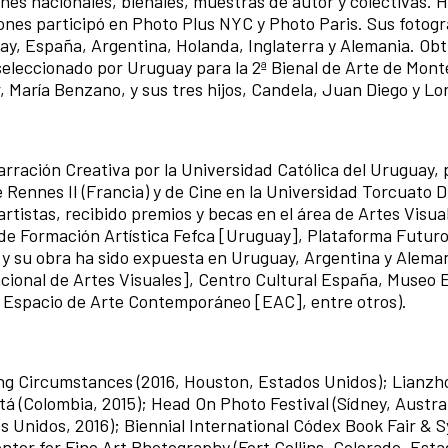
lones nacionales, bienales, muestras de autor y colectivas.
ones participó en Photo Plus NYC y Photo Paris. Sus fotogr
y, España, Argentina, Holanda, Inglaterra y Alemania. Obtu
seleccionado por Uruguay para la 2ª Bienal de Arte de Mont
, María Benzano, y sus tres hijos, Candela, Juan Diego y Lo
rración Creativa por la Universidad Católica del Uruguay,
 Rennes II (Francia) y de Cine en la Universidad Torcuato Di
artistas, recibido premios y becas en el área de Artes Visua
de Formación Artística Fefca [Uruguay], Plataforma Futuro
) y su obra ha sido expuesta en Uruguay, Argentina y Alema
acional de Artes Visuales], Centro Cultural España, Museo
n, Espacio de Arte Contemporáneo [EAC], entre otros).
ing Circumstances (2016, Houston, Estados Unidos); Lianzh
tá (Colombia, 2015); Head On Photo Festival (Sídney, Austral
dos Unidos, 2016); Biennial International Códex Book Fair &
nter for Fine Art Photography (Fort Collins, Colorado, Est