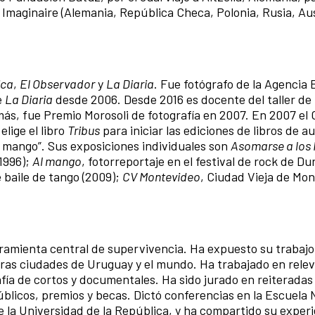
 Imaginaire (Alemania, República Checa, Polonia, Rusia, Aus
ica
,
El Observador
y
La Diaria
. Fue fotógrafo de la Agencia
e
La Diaria
desde 2006. Desde 2016 es docente del taller de
ás, fue Premio Morosoli de fotografía en 2007. En 2007 el
elige el libro
Tribus
para iniciar las ediciones de libros de a
Al mango”. Sus exposiciones individuales son
Asomarse a los
(1996);
Al mango
, fotorreportaje en el festival de rock de D
e baile de tango (2009);
CV Montevideo
, Ciudad Vieja de Mo
rramienta central de supervivencia. Ha expuesto su trabajo
ras ciudades de Uruguay y el mundo. Ha trabajado en rele
afía de cortos y documentales. Ha sido jurado en reiteradas
blicos, premios y becas. Dictó conferencias en la Escuela 
e la Universidad de la República, y ha compartido su exper