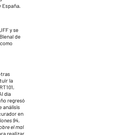
y España.
UFF y se
Bienal de
a como
otras
uir la
SRT101,
l día
año regresó
 análisis
 curador en
ciones 94,
obre el mal
ra realizar