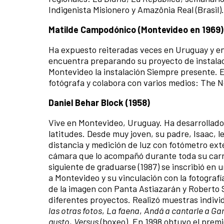
Indigenista Misionero y Amazônia Real (Brasil
Matilde Campodónico (Montevideo en 1969)
Ha expuesto reiteradas veces en Uruguay y en 
encuentra preparando su proyecto de instalac
Montevideo la instalación Siempre presente. E
fotógrafa y colabora con varios medios: The N
Daniel Behar Block (1958)
Vive en Montevideo, Uruguay. Ha desarrollado 
latitudes. Desde muy joven, su padre, Isaac, le
distancia y medición de luz con fotómetro ex
cámara que lo acompañó durante toda su carre
siguiente de graduarse (1987) se inscribió en
a Montevideo y su vinculación con la fotografí
de la imagen con Panta Astiazarán y Roberto S
diferentes proyectos. Realizó muestras individ
las otras fotos
,
La faena
,
Andá a cantarle a Ga
gusto
,
Versus
(boxeo). En 1998 obtuvo el premio