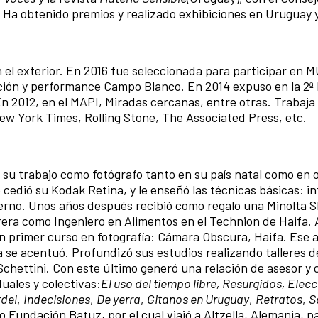
). Ha obtenido premios y realizado exhibiciones en Uruguay 
el exterior. En 2016 fue seleccionada para participar en M
ión y performance Campo Blanco. En 2014 expuso en la 2ª 
n 2012, en el MAPI, Miradas cercanas, entre otras. Trabaj
ew York Times, Rolling Stone, The Associated Press, etc.
su trabajo como fotógrafo tanto en su país natal como en 
 cedió su Kodak Retina, y le enseñó las técnicas básicas: int
terno. Unos años después recibió como regalo una Minolta 
ra como Ingeniero en Alimentos en el Technion de Haifa. A
 un primer curso en fotografía: Cámara Obscura, Haifa. Ese 
a se acentuó. Profundizó sus estudios realizando talleres de
chettini. Con este último generó una relación de asesor y
uales y colectivas:
El uso del tiempo libre, Resurgidos, Elec
rdel
,
Indecisiones
,
De yerra
,
Gitanos en Uruguay
,
Retratos
,
S
 Fundación Batuz, por el cual viajó a Altzella, Alemania, pa