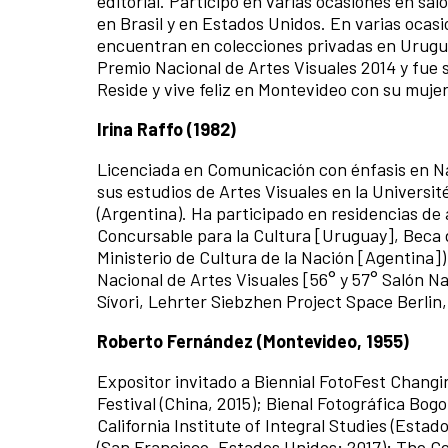
editorial. Participó en varias ocasiones en sa
en Brasil y en Estados Unidos. En varias ocasi
encuentran en colecciones privadas en Urugua
Premio Nacional de Artes Visuales 2014 y fue 
Reside y vive feliz en Montevideo con su mujer
Irina Raffo (1982)
Licenciada en Comunicación con énfasis en Na
sus estudios de Artes Visuales en la Université
(Argentina). Ha participado en residencias de 
Concursable para la Cultura [Uruguay], Beca 
Ministerio de Cultura de la Nación [Agentina]
Nacional de Artes Visuales [56° y 57° Salón N
Sívori, Lehrter Siebzhen Project Space Berli
Roberto Fernández (Montevideo, 1955)
Expositor invitado a Biennial FotoFest Chang
Festival (China, 2015); Bienal Fotográfica Bogo
California Institute of Integral Studies (Esta
(San Francisco, Estados Unidos; 2017); The Ce