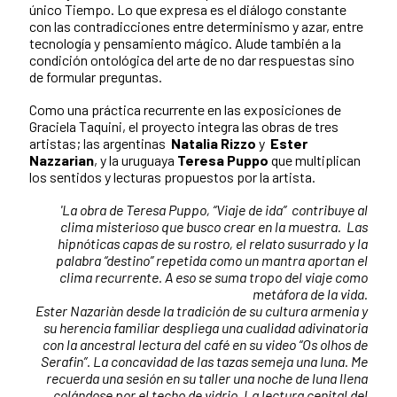
único Tiempo. Lo que expresa es el diálogo constante
con las contradicciones entre determinismo y azar, entre
tecnología y pensamiento mágico. Alude también a la
condición ontológica del arte de no dar respuestas sino
de formular preguntas.
Como una práctica recurrente en las exposiciones de
Graciela Taquini, el proyecto integra las obras de tres
artistas; las argentinas
Natalia Rizzo
y
Ester
Nazzarian
, y la uruguaya
Teresa Puppo
que multiplican
los sentidos y lecturas propuestos por la artista.
'La obra de Teresa Puppo, “Viaje de ida” contribuye al
clima misterioso que busco crear en la muestra. Las
hipnóticas capas de su rostro, el relato susurrado y la
palabra “destino” repetida como un mantra aportan el
clima recurrente. A eso se suma tropo del viaje como
metáfora de la vida.
Ester Nazariàn desde la tradición de su cultura armenia y
su herencia familiar despliega una cualidad adivinatoria
con la ancestral lectura del café en su video “Os olhos de
Serafin”. La concavidad de las tazas semeja una luna. Me
recuerda una sesión en su taller una noche de luna llena
colándose por el techo de vidrio. La lectura cenital del