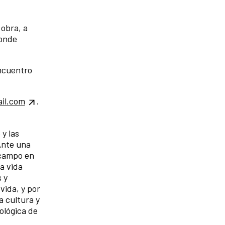
 obra, a
donde
encuentro
il.com
.
y las
Ante una
 campo en
a vida
s y
vida, y por
a cultura y
ológica de