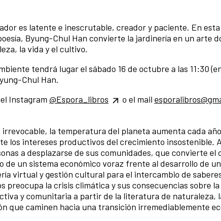
dor es latente e inescrutable, creador y paciente. En esta
la poesía, Byung-Chul Han convierte la jardinería en un arte 
eza, la vida y el cultivo.
mbiente tendrá lugar el sábado 16 de octubre a las 11:30 (
 Byung-Chul Han.
 del Instagram
@Espora_libros
o el mail
esporalibros@gma
s irrevocable, la temperatura del planeta aumenta cada año 
te los intereses productivos del crecimiento insostenible. 
ersonas a desplazarse de sus comunidades, que convierte el
to de un sistema económico voraz frente al desarrollo de un
ría virtual y gestión cultural para el intercambio de sabere
 preocupa la crisis climática y sus consecuencias sobre la 
va y comunitaria a partir de la literatura de naturaleza, l
xión que caminen hacia una transición irremediablemente ec