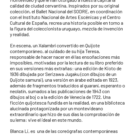
calidad de ciudad cervantina. Inspirados por su original
colección, el Ballet Nacional del SODRE, en coordinación
con el Instituto Nacional de Artes Escénicas y el Centro
Cultural de España, recrea una historia posible en torno a
la figura del coleccionista uruguayo, mezcla de invención
y realidad.
En escena, un Xalambrí convertido en Quijote
contemporáneo, al cuidado de su hija Teresa,
responsable de hacer nacer en él las ensoñaciones más
imposibles, motivadas por la lectura de su libro preferido
en sus versiones más extrañas: una edición de Kioto de
1936 dibujada por Serizawa Jugaku (con dibujos de un
Quijote samurai), una versión en árabe editada en 1923,
además de fragmentos traducidos al guaraní, esperanto o
neolatín, sumados a las publicaciones de 1943 con
dibujos al boj o a la edición de Venecia de 1722. Una
ficción quijotesca fundida en la realidad, en una biblioteca
alucinada protagonizada por un montevideano
extraordinario que hizo de sus días la comprobación de
su lema: vive el ideal en este mundo.
Blanca Li, es una de las coreógrafas contemporáneas