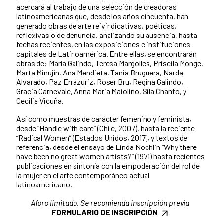
acercará al trabajo de una selección de creadoras
latinoamericanas que, desde los años cincuenta, han
generado obras de arte reivindicativas, poéticas,
reflexivas o de denuncia, analizando su ausencia, hasta
fechas recientes, en las exposiciones e instituciones
capitales de Latinoamérica. Entre ellas, se encontrarán
obras de: María Galindo, Teresa Margolles, Priscila Monge,
Marta Minujín, Ana Mendieta, Tania Bruguera, Narda
Alvarado, Paz Errázuriz, Roser Bru, Regina Galindo,
Gracia Carnevale, Anna Maria Maiolino, Sila Chanto, y
Cecilia Vicuña.
Así como muestras de carácter femenino y feminista,
desde “Handle with care” (Chile, 2007), hasta la reciente
“Radical Women” (Estados Unidos, 2017), y textos de
referencia, desde el ensayo de Linda Nochlin “Why there
have been no great women artists?” (1971) hasta recientes
publicaciones en sintonía con la empoderación del rol de
la mujer en el arte contemporáneo actual
latinoamericano.
Aforo limitado. Se recomienda inscripción previa
FORMULARIO DE INSCRIPCIÓN