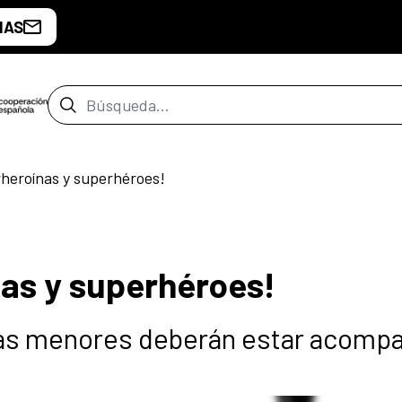
IAS
Barra de búsqueda
heroínas y superhéroes!
nas y superhéroes!
y las menores deberán estar acom